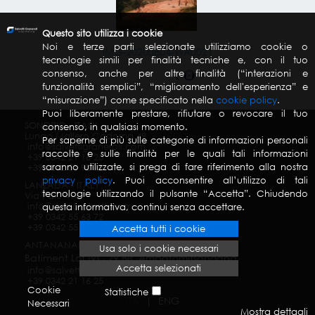
Questo sito utilizza i cookie
Noi e terze parti selezionate utilizziamo cookie o
IMG-20200804-WA0021
tecnologie simili per finalità tecniche e, con il tuo
consenso, anche per altre finalità (“interazioni e
funzionalità semplici”, “miglioramento dell'esperienza” e
“misurazione”) come specificato nella
cookie policy
.
Puoi liberamente prestare, rifiutare o revocare il tuo
SONDRIO - ITALY
consenso, in qualsiasi momento.
Lungo Mallero Cadorna 49
Per saperne di più sulle categorie di informazioni personali
info@salvettigraneroli.com
raccolte e sulle finalità per le quali tali informazioni
+39 0342 21 16 25
saranno utilizzate, si prega di fare riferimento alla nostra
+39 0342 51 90 70
privacy policy
. Puoi acconsentire all’utilizzo di tali
LANZADA - ITALY
tecnologie utilizzando il pulsante “Accetta”. Chiudendo
Via Palù 414
info@studiosalvetti.com
questa informativa, continui senza accettare.
+39 0342 55 63 72
+39 0342 55 63 72
Accetta tutti i cookie
ANTANANARIVO - MADAGASCAR
Usa solo i cookie necessari
Batiment Lot IVC 29 Bis, Ambatomitsangana
Accetta selezionati
info@salvettigraneroli.com
+39 0342 21 16 25
Cookie
Statistiche
ITA
ENG
Necessari
Mostra dettagli