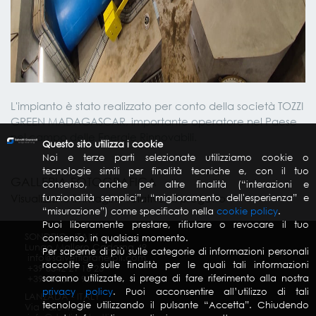
L'impianto è stato realizzato per conto della società TOZZI
GREEN MADAGASCAR, importante operatore nel Paese
nel campo delle Energie Rinnovabili.
Questo sito utilizza i cookie
Noi e terze parti selezionate utilizziamo cookie o
tecnologie simili per finalità tecniche e, con il tuo
GALLERIA FOTOGRAFICA
consenso, anche per altre finalità (“interazioni e
Visualizza le immagine relative al progetto
funzionalità semplici”, “miglioramento dell'esperienza” e
“misurazione”) come specificato nella
cookie policy
.
Puoi liberamente prestare, rifiutare o revocare il tuo
SONDRIO - ITALY
consenso, in qualsiasi momento.
Lungo Mallero Cadorna 49
Per saperne di più sulle categorie di informazioni personali
info@salvettigraneroli.com
raccolte e sulle finalità per le quali tali informazioni
+39 0342 21 16 25
saranno utilizzate, si prega di fare riferimento alla nostra
+39 0342 51 90 70
privacy policy
. Puoi acconsentire all’utilizzo di tali
LANZADA - ITALY
tecnologie utilizzando il pulsante “Accetta”. Chiudendo
Via Palù 414