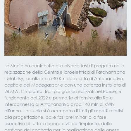
Lo Studio ha contribuito alle diverse fasi di progetto nella
realizzazione della Centrale Idroelettrica di Farahantsana
- Mahitsy, localizzata a 40 Km dalla città di Antananarivo,
capitale del Madagascar e con una potenza installata di
28 MW. L'impianto, tra i più grandi realizzati nel Paese, è
funzionante dal 2022 e permette di fornire alla Rete
Interconnessa di Antananarivo circa 140 mln di kWh
all'anno. Lo studio si è occupato di tutti gli aspetti relativi
alla progettazione, dalle fasi preliminari alla fase
esecutiva di tutte le opere civili dell'impianto, della
gestione del contratto per la realizzazione delle opere,